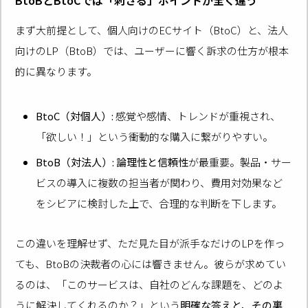
まず大前提として、個人向けのECサイト（BtoC）と、法人
向けのLP（BtoB）では、ユーザーに響く訴求の仕方が根本
的に異なります。
BtoC（対個人）:
感覚や感情、トレンドが重視され、
「欲しい！」という衝動的な購入に繋がりやすい。
BtoB（対法人）:
論理性と信頼性
が最重要。製品・サー
ビスの導入に複数の担当者が関わり、費用対効果など
をシビアに検討した上で、合理的な判断を下します。
この違いを理解せず、ただ見た目が派手なだけのLPを作っ
ても、BtoBの決裁者の心には響きません。彼らが求めてい
るのは、「このサービスは、自社のどんな課題を、どのよ
うに解決してくれるのか？」という
明確な答えと、その裏