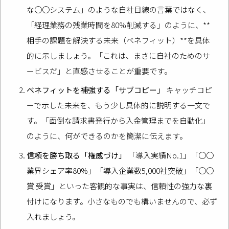
な〇〇システム」のような自社目線の言葉ではなく、
「経理業務の残業時間を80%削減する」のように、**
相手の課題を解決する未来（ベネフィット）**を具体
的に示しましょう。「これは、まさに自社のためのサ
ービスだ」と直感させることが重要です。
ベネフィットを補強する「サブコピー」
キャッチコピ
ーで示した未来を、もう少し具体的に説明する一文で
す。「面倒な請求書発行から入金管理までを自動化」
のように、何ができるのかを簡潔に伝えます。
信頼を勝ち取る「権威づけ」
「導入実績No.1」「〇〇
業界シェア率80%」「導入企業数5,000社突破」「〇〇
賞 受賞」といった客観的な事実は、信頼性の強力な裏
付けになります。小さなものでも構いませんので、必ず
入れましょう。