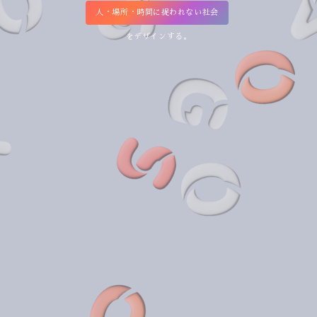
人
・
場
所
・
時
間
に
捉
わ
れ
な
い
社
会
を
デ
ザ
イ
ン
す
る
。