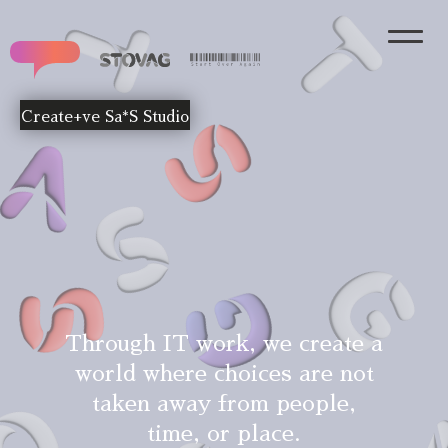
Create+ve Sa*S Studio
T
h
r
o
u
g
h
I
T
w
o
r
k
,
w
e
c
r
e
a
t
e
a
w
o
r
l
d
w
h
e
r
e
c
h
o
i
c
e
s
a
r
e
n
o
t
t
a
k
e
n
a
w
a
y
f
r
o
m
p
e
o
p
l
e
,
t
i
m
e
,
o
r
p
l
a
c
e
.